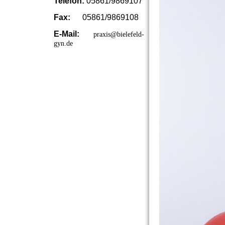
Telefon:
05861/9869107
Fax:
05861/9869108
E-Mail:
praxis@bielefeld-
gyn.de